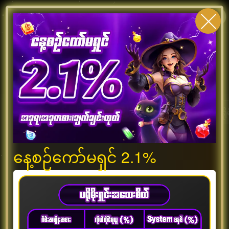
GKK99 APP
ဒေါင်းလုဒ်
ဖွင့်ပါ
ဝင်ပါ
ပရိုမိုးရှင်းအားလုံး
အထူးပရိုမိုးရှင်း
မန်ဘာသစ်ပရိုမို
နေ့စဉ်ကော်မရှင် 2.1%