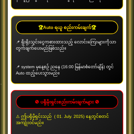
မန်ဘာသစ်အထူးခံစားခွင့်ဘောနပ် နှစ်
🏆
Auto ရယူ စည်းကမ်းချက်
🏆
📌 ရိုးရိုးသွင်းငွေကစားထားသည့် လောင်းကြေးများကိုသာ
မျိုး
တွက်ချက်ပေးမည်ဖြစ်သည်။
ပရိုမိုးရှင်းကာလ
2026/04/25 ~ 2027/05/28
📌 system မှနေ့စဉ် ညနေ (16:00 မြန်မာစံတော်ချိန်) တွင်
Auto ထည့်ပေးသွားမည်။
ပိုမိုကြည့်ရှုရန်
🚫 ပရိုမိုးရှင်းစည်းကမ်းချက်များ 🚫
⚠️ ဤပရိုမိုရှင်းသည် ( 01. July. 2025) နေ့တွင်စတင်
အကျုံးဝင်မည်။