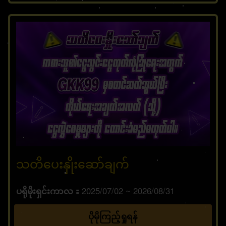
သတိပေးနှိုးဆော်ချက်
ပရိုမိုးရှင်းကာလ
2025/07/02 ~ 2026/08/31
ပိုမိုကြည့်ရှုရန်