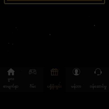
မူလ
စာမျက်နှာ
ဂိမ်း
ပရိုမိုးရှင်း
မန်ဘာ
ဝန်ဆောင်မှု
အချက်အလက်