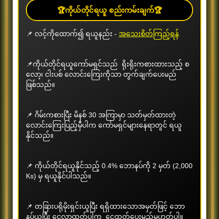
🏆ကိုယ်တိုင်ရယူ စည်းကမ်းချက်🏆
📌 လင့်ကိုထောက်၍ ရယူနည်း -
အသေးစိတ်ကြည့်ရန်
Happy Birthday 20,000 Ks
📌ကိုယ်တိုင်ရယူကော်မရှင်သည် ရိုးရိုးကစားထားသည့် စ
ပရိုမိုးရှင်းကာလ
2026/08/04 ~ 2027/09/30
လော့၊ ငါးပစ် လောင်းကြေးကိုသာ တွက်ချက်ပေးမည်
ဖြစ်သည်။
ပိုမိုကြည့်ရှုရန်
📌 ဂိမ်းကစားပြီး မိနစ် 30 အကြာမှာ သတ်မှတ်ထားတဲ့
လောင်းကြေးပြည့်မှီပါက ကော်မရှင်များနေရာတွင် ရယူ
နိုင်သည်။
📌 ကိုယ်တိုင်ရယူနိုင်သည့် 0.4% ဘောနပ်ကို 2 မှတ် (2,000
Ks) မှ ရယူနိုင်ပါသည်။
📌 တခြားပရိုမိုးရှင်းယူပြီး ရရှိထားသောအမှတ်ဖြင့် ဘော
နပ်ယူပြီး ငွေလာထုတ်ပါက ငွေထုတ်ပေးမည်မဟုတ်ပါ။