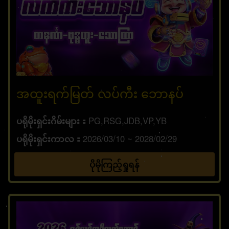
အထူးရက်မြတ် လပ်ကီး ဘောနပ်
ပရိုမိုးရှင်းဂိမ်းများ
PG,RSG,JDB,VP,YB
ပရိုမိုးရှင်းကာလ
2026/03/10 ~ 2028/02/29
ပိုမိုကြည့်ရှုရန်