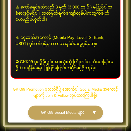
⚠️ ကော်မရှင်မှတ်သည် 3 မှတ် (3,000 ကျပ် ) မပြည့်ပါက
ခံစားခွင့်မရှိပါ။ သတ်မှတ်ရက်ကျော်လွန်ပါကတွက်ချက်
ပေးမည်မဟုတ်ပါ။
⚠️
ငွေထုတ်အကောင့် (Mobile Pay Level -2, Bank,
USDT) မှန်ကန်မှုရှိမှသာ ဘောနပ်ခံစားခွင့်ရှိမည်။
နေ့စဉ် 50% အပို ဘောနပ်
⛔️ GKK99 မှပရိုမိုးရှင်းအားလုံးကို ကြိုတင်အသိပေးခြင်းမ
ပရိုမိုးရှင်းကာလ
2026/07/01 ~ 2027/08/31
ရှိပဲ အချိန်မရွေး ပြုပြင်ပြောင်းလဲပိုင်ခွင့်ရှိသည်။
ပိုမိုကြည့်ရှုရန်
GKK99 Promotion များသိရှိဖို့ အောက်ပါ Social Media အကောင့်
များကို Join & Follow လုပ်ထားကြပါစို့။
▼
GKK99 Social Media များ